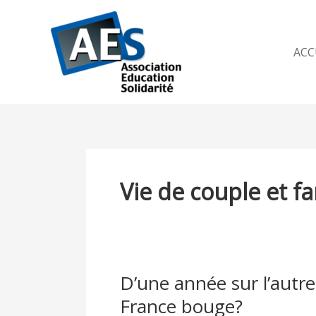
Aller
au
contenu
ACC
Vie de couple et fa
D’une année sur l’autre
D’une
année
France bouge?