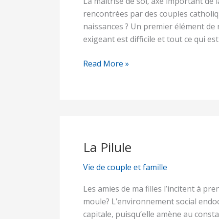
La maîtrise de soi, axe important de la
(maîtrise
rencontrées par des couples catholiq
de
naissances ? Un premier élément de 
soi)
exigeant est difficile et tout ce qui e
dans
la
Read More »
vie
La Pilule
La
Pilule
Vie de couple et famille
Les amies de ma filles l’incitent à pr
moule? L’environnement social endoc
capitale, puisqu’elle amène au const