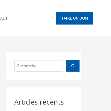
R
e
ACT
FAIRE UN DON
c
h
e
r
c
h
e
r
Articles récents