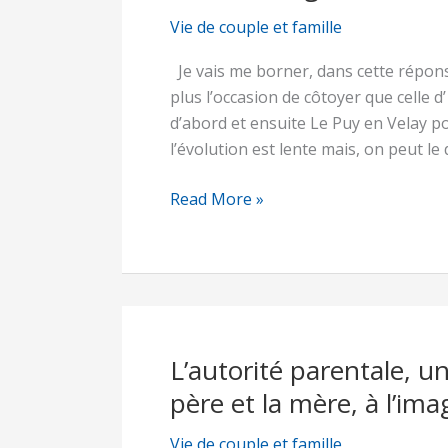
sur
l’autre,
Vie de couple et famille
avez-
Je vais me borner, dans cette répons
vous
plus l’occasion de côtoyer que celle d
l’impression
d’abord et ensuite Le Puy en Velay p
que
l’évolution est lente mais, on peut le
la
France
Read More »
bouge?
L’autorité parentale, un
L’autorité
parentale,
père et la mère, à l’im
une
étroite
Vie de couple et famille