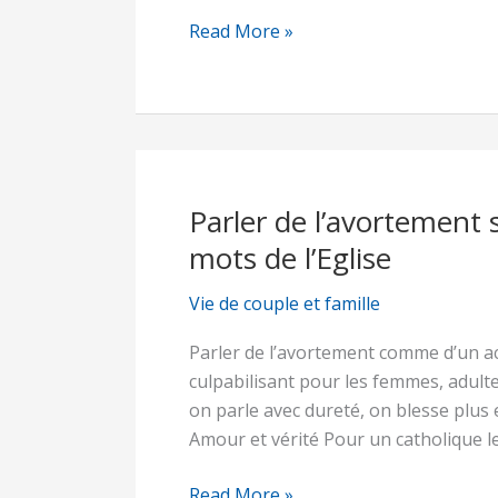
Read More »
Parler de l’avortement s
Parler
de
mots de l’Eglise
l’avortement
sans
Vie de couple et famille
blesser,
Parler de l’avortement comme d’un ac
pour
culpabilisant pour les femmes, adulte
aider,
on parle avec dureté, on blesse plus 
avec
Amour et vérité Pour un catholique l
les
mots
Read More »