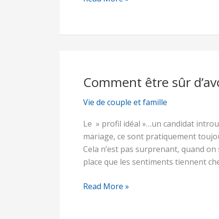
de
l’Eglise
Comment être sûr d’avoi
Comment
être
Vie de couple et famille
sûr
d’avoir
Le » profil idéal »…un candidat intro
fait
mariage, ce sont pratiquement toujour
le
Cela n’est pas surprenant, quand on s
bon
place que les sentiments tiennent che
choix?
Read More »