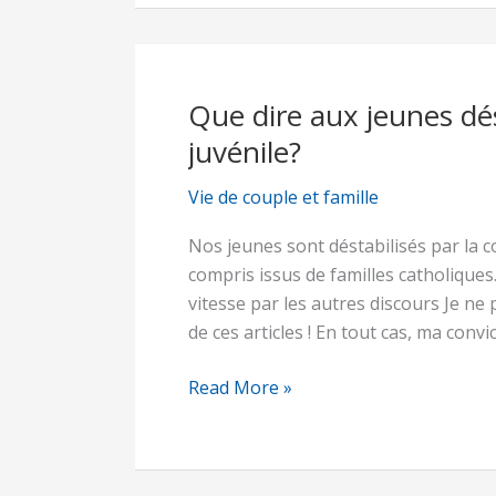
Que dire aux jeunes dés
Que
dire
juvénile?
aux
jeunes
Vie de couple et famille
déstabilisés
Nos jeunes sont déstabilisés par la 
par
compris issus de familles catholiques.
la
vitesse par les autres discours Je n
cohabitation
de ces articles ! En tout cas, ma conv
juvénile?
Read More »