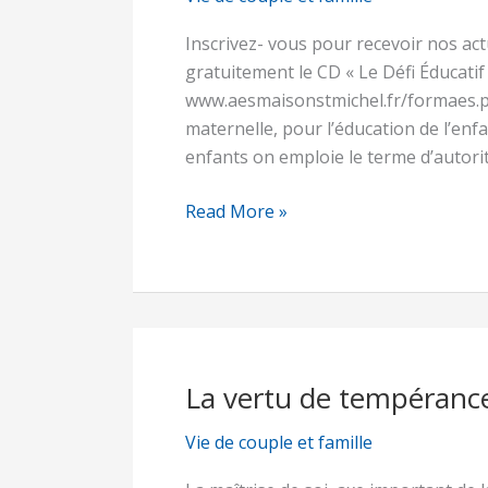
collaboration
Inscrivez- vous pour recevoir nos actu
entre
gratuitement le CD « Le Défi Éducatif
le
www.aesmaisonstmichel.fr/formaes.p
père
maternelle, pour l’éducation de l’enfa
et
enfants on emploie le terme d’autori
la
mère,
Read More »
à
l’image
de
Joseph
et
Marie
La vertu de tempérance 
La
vertu
Vie de couple et famille
de
tempérance