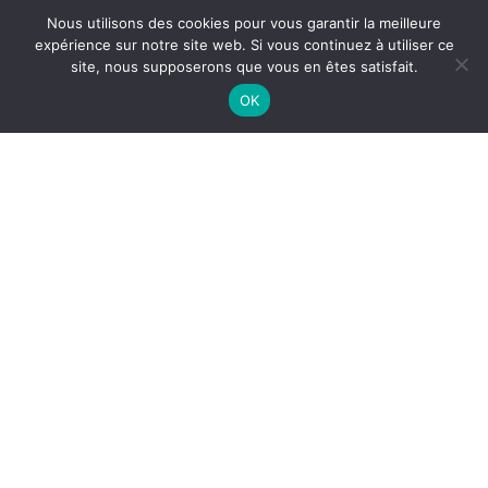
AES - Association Education Solidarité
Nous utilisons des cookies pour vous garantir la meilleure
expérience sur notre site web. Si vous continuez à utiliser ce
Historique
site, nous supposerons que vous en êtes satisfait.
OK
Trop de familles sont victimes des obstacles règlementaires,
ou de fait, que nombre de pays -dont la France- multiplient,
en vue de les empêcher d’exercer librement leur droit
fondamental à assurer l’éducation et l’enseignement de leurs
enfants, conformément à leurs convictions religieuses ou
philosophiques.