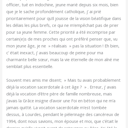
officier, tué en Indochine, jeune marié depuis six mois, bien
que je le sache profondément catholique, j’ ai prié
prioritairement pour qu’il jouisse de la vision béatifique dans
les délais les plus brefs, ce qui ne m’empêchait pas de prier
pour sa jeune femme. Cette priorité a été incomprise par
certain(e)s de mes proches qui ont préféré penser que, vu
mon jeune âge, je ne » réalisais » pas la situation ! Eh bien,
c’ était inexact, j’ avais beaucoup de peine pour ma
charmante belle sœur, mais la vie éternelle de mon aîné me
semblait plus essentielle.
Souvent mes amis me disent; » Mais tu avais probablement
déjà la vocation sacerdotale à cet âge ? » . Erreur, j’ avais
déjà la vocation d’être père de famille nombreuse, mais
j’avais la Grâce insigne d’avoir une Foi en béton qui ne m’a
jamais quitté. La vocation sacerdotale m’est tombée
dessus, à Lourdes, pendant le pèlerinage des cancéreux de
1994, dont nous savions, mon épouse et moi, que c’était le
dernier qu’elle vivrait avant de retourner au Père. J’ai été le