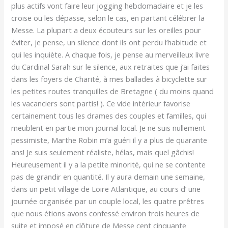
plus actifs vont faire leur jogging hebdomadaire et je les
croise ou les dépasse, selon le cas, en partant célébrer la
Messe. La plupart a deux écouteurs sur les oreilles pour
éviter, je pense, un silence dont ils ont perdu l’habitude et
qui les inquiète. A chaque fois, je pense au merveilleux livre
du Cardinal Sarah sur le silence, aux retraites que j’ai faites
dans les foyers de Charité, à mes ballades à bicyclette sur
les petites routes tranquilles de Bretagne ( du moins quand
les vacanciers sont partis! ). Ce vide intérieur favorise
certainement tous les drames des couples et familles, qui
meublent en partie mon journal local. Je ne suis nullement
pessimiste, Marthe Robin m’a guéri il y a plus de quarante
ans! Je suis seulement réaliste, hélas, mais quel gâchis!
Heureusement il y a la petite minorité, qui ne se contente
pas de grandir en quantité. Il y aura demain une semaine,
dans un petit village de Loire Atlantique, au cours d’ une
journée organisée par un couple local, les quatre prêtres
que nous étions avons confessé environ trois heures de
suite et imposé en clôture de Messe cent cinquante