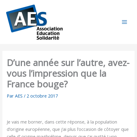
Aller
au
contenu
D’une année sur l’autre, avez-
vous l’impression que la
France bouge?
Par
AES
/
2 octobre 2017
Je vais me borner, dans cette réponse, à la population
d’origine européenne, que j’ai plus l’occasion de côtoyer que
celle d’ origine maghrébine, depuis que j’ai quitté Lyon