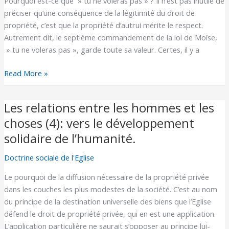
Pourquoi est-ce que » tu ne voleras pas » ? Il n’est pas inutile de
les
préciser qu’une conséquence de la légitimité du droit de
choses
propriété, c’est que la propriété d’autrui mérite le respect.
(3):
Autrement dit, le septième commandement de la loi de Moïse,
la
» tu ne voleras pas », garde toute sa valeur. Certes, il y a
propriété
d’autrui
Read More »
mérite
le
respect.
Les relations entre les hommes et les
Les
relations
choses (4): vers le développement
entre
solidaire de l’humanité.
les
hommes
Doctrine sociale de l'Eglise
et
Le pourquoi de la diffusion nécessaire de la propriété privée
les
dans les couches les plus modestes de la société. C’est au nom
choses
du principe de la destination universelle des biens que l’Eglise
(4):
défend le droit de propriété privée, qui en est une application.
vers
L’application particulière ne saurait s’opposer au principe lui-
le