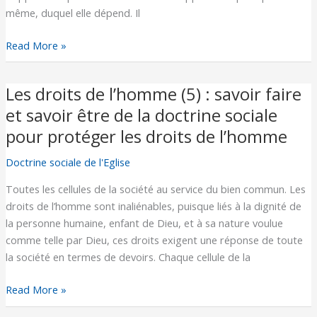
même, duquel elle dépend. Il
développement
solidaire
Read More »
de
l’humanité.
Les droits de l’homme (5) : savoir faire
Les
droits
et savoir être de la doctrine sociale
de
pour protéger les droits de l’homme
l’homme
(5)
Doctrine sociale de l'Eglise
:
Toutes les cellules de la société au service du bien commun. Les
savoir
droits de l’homme sont inaliénables, puisque liés à la dignité de
faire
la personne humaine, enfant de Dieu, et à sa nature voulue
et
comme telle par Dieu, ces droits exigent une réponse de toute
savoir
la société en termes de devoirs. Chaque cellule de la
être
de
Read More »
la
doctrine