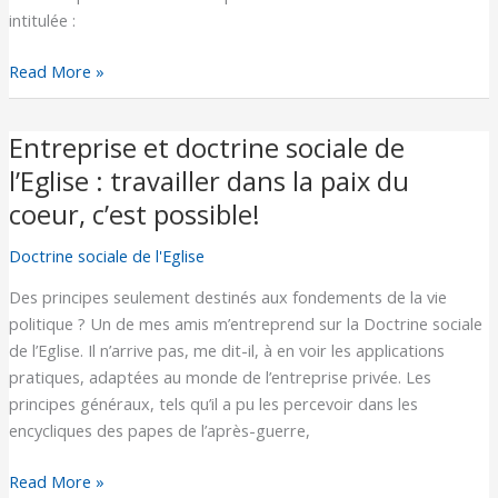
intitulée :
Read More »
Entreprise et doctrine sociale de
Entreprise
et
l’Eglise : travailler dans la paix du
doctrine
coeur, c’est possible!
sociale
de
Doctrine sociale de l'Eglise
l’Eglise
Des principes seulement destinés aux fondements de la vie
:
politique ? Un de mes amis m’entreprend sur la Doctrine sociale
travailler
de l’Eglise. Il n’arrive pas, me dit-il, à en voir les applications
dans
pratiques, adaptées au monde de l’entreprise privée. Les
la
principes généraux, tels qu’il a pu les percevoir dans les
paix
encycliques des papes de l’après-guerre,
du
coeur,
Read More »
c’est