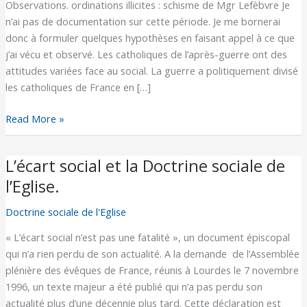
Observations. ordinations illicites : schisme de Mgr Lefèbvre Je
(14)
n’ai pas de documentation sur cette période. Je me bornerai
:
donc à formuler quelques hypothèses en faisant appel à ce que
perspectives
j’ai vécu et observé. Les catholiques de l’après-guerre ont des
de
attitudes variées face au social. La guerre a politiquement divisé
l’après-
les catholiques de France en […]
guerre
à
Read More »
nos
jours,
conclusion.
L’écart social et la Doctrine sociale de
L’écart
social
l’Eglise.
et
Doctrine sociale de l'Eglise
la
Doctrine
« L’écart social n’est pas une fatalité », un document épiscopal
sociale
qui n’a rien perdu de son actualité. A la demande de l’Assemblée
de
plénière des évêques de France, réunis à Lourdes le 7 novembre
l’Eglise.
1996, un texte majeur a été publié qui n’a pas perdu son
actualité plus d’une décennie plus tard. Cette déclaration est