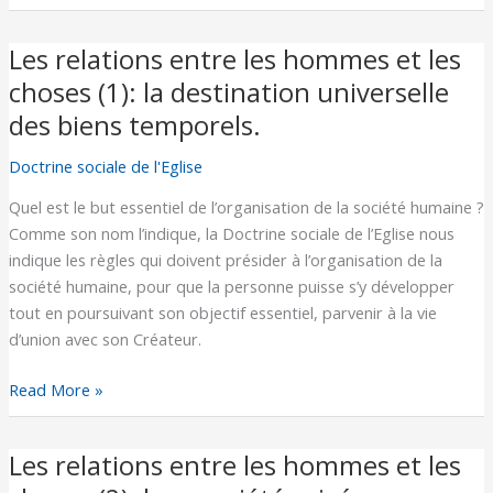
possible!
Les relations entre les hommes et les
Les
relations
choses (1): la destination universelle
entre
des biens temporels.
les
hommes
Doctrine sociale de l'Eglise
et
Quel est le but essentiel de l’organisation de la société humaine ?
les
Comme son nom l’indique, la Doctrine sociale de l’Eglise nous
choses
indique les règles qui doivent présider à l’organisation de la
(1):
société humaine, pour que la personne puisse s’y développer
la
tout en poursuivant son objectif essentiel, parvenir à la vie
destination
d’union avec son Créateur.
universelle
des
Read More »
biens
temporels.
Les relations entre les hommes et les
Les
relations