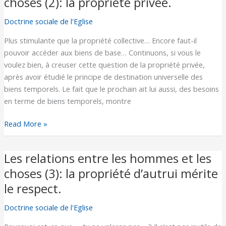
choses (2): la propriété privée.
entre
Doctrine sociale de l'Eglise
les
hommes
Plus stimulante que la propriété collective… Encore faut-il
et
pouvoir accéder aux biens de base… Continuons, si vous le
les
voulez bien, à creuser cette question de la propriété privée,
choses
après avoir étudié le principe de destination universelle des
(2):
biens temporels. Le fait que le prochain ait lui aussi, des besoins
la
en terme de biens temporels, montre
propriété
privée.
Read More »
Les relations entre les hommes et les
Les
relations
choses (3): la propriété d’autrui mérite
entre
le respect.
les
hommes
Doctrine sociale de l'Eglise
et