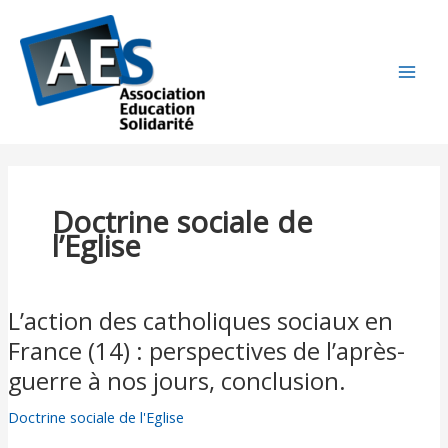
Aller
R
au
e
contenu
c
h
e
r
c
Doctrine sociale de
h
l’Eglise
e
r
L’action des catholiques sociaux en
L’action
des
France (14) : perspectives de l’après-
catholiques
guerre à nos jours, conclusion.
sociaux
en
Doctrine sociale de l'Eglise
France