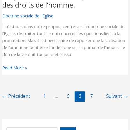
droits
des droits de l’homme.
(4)
de
:
Doctrine sociale de l'Eglise
l’homme.
la
famille,
Il n’est pas dans notre propos, centré sur la doctrine sociale de
cellule
l’Eglise, de traiter tout ce qui concerne les questions liées à la
de
procréation. Mais il est nécessaire de rappeler que la civilisation
base
de l’amour ne peut être fondée que sur le primat de l’amour. Le
de
don de la vie doit toujours être issu
la
Read More »
société
la
mieux
adaptée
←
Précédent
1
…
5
6
7
Suivant
→
à
la
diffusion
et
protection