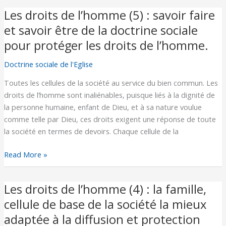
sociale
Les droits de l’homme (5) : savoir faire
Les
pour
droits
et savoir être de la doctrine sociale
protéger
de
pour protéger les droits de l’homme.
les
l’homme
droits
(5)
Doctrine sociale de l'Eglise
de
:
l’homme
Toutes les cellules de la société au service du bien commun. Les
savoir
droits de l’homme sont inaliénables, puisque liés à la dignité de
faire
la personne humaine, enfant de Dieu, et à sa nature voulue
et
comme telle par Dieu, ces droits exigent une réponse de toute
savoir
la société en termes de devoirs. Chaque cellule de la
être
de
Read More »
la
doctrine
sociale
Les droits de l’homme (4) : la famille,
Les
pour
droits
cellule de base de la société la mieux
protéger
de
adaptée à la diffusion et protection
les
l’homme