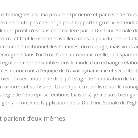
x témoigner par ma propre expérience et par celle de tous 
cela ne coûte pas cher et ça peut rapporter gros! ». Entendez
lequel profit n’est pas déconsidéré par la Doctrine Sociale de
 verra et tout le monde travaillera dans la paix du coeur. Ce
n amour inconditionnel des hommes, du courage, mais vous au
émoignée dans l’octtroi d’une autonomie réelle, la disparition
 régulièrement ensemble sous le mode d’un échange relation
bles donneront à l’équipe de travail dynamisme et sécurité. 
nier conseil : inutile de dire qu’il s’agit de l’application de la 
 raison sont suffisants. Quand j’ai écrit un livre sur le m
égie de l’entreprise, éditions Liaisons), je me suis bien gard
 gens » font » de l’application de la Doctrine Sociale de l’Egl
 et parlent d’eux-mêmes.