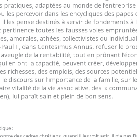
ns pratiques, adaptées au monde de l’entreprise 
 pu les percevoir dans les encycliques des papes d
 il les pense destinés à servir de fondements à la
pertinence toutes les fausses voies empruntées
s, amorales, athées, collectivistes ou individual
n-Paul II, dans Centesimus Annus, refuser le pro
 aveugle de la rentabilité, tout en prônant l’éco
ui en ont la capacité, peuvent créer, développer,
 des richesses, des emplois, des sources potenti
le discours sur l’importance de la famille, sur l
ssaire vitalité de la vie associative, des » commu
oyen), lui paraît sain et plein de bon sens.
ique :
contre des cadres chrétiens, quand il les voit agir, il n’a pas l