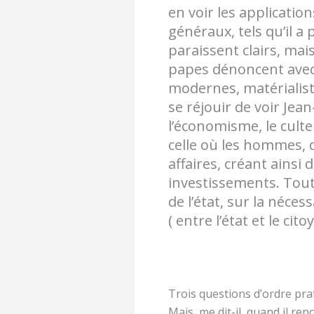
en voir les applicatio
généraux, tels qu’il a
paraissent clairs, mais
papes dénoncent avec 
modernes, matérialiste
se réjouir de voir Jea
l’économisme, le culte
celle où les hommes, q
affaires, créant ainsi
investissements. Tout 
de l’état, sur la néce
( entre l’état et le cit
Trois questions d’ordre prat
Mais, me dit-il, quand il ren