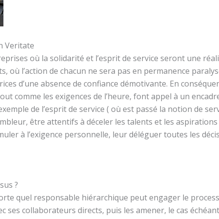
n Veritate
eprises où la solidarité et l’esprit de service seront une réal
s, où l’action de chacun ne sera pas en permanence paraly
trices d’une absence de confiance démotivante. En conséquenc
e tout comme les exigences de l’heure, font appel à un encad
exemple de l’esprit de service ( où est passé la notion de serv
eur, être attentifs à déceler les talents et les aspirations
timuler à l’exigence personnelle, leur déléguer toutes les déc
sus ?
rte quel responsable hiérarchique peut engager le proces
c ses collaborateurs directs, puis les amener, le cas échéant