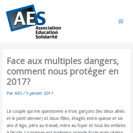
Aller
au
contenu
Face aux multiples dangers,
comment nous protéger en
2017?
Par
AES
/
5 janvier 2017
Le couple qui me questionne a trois garçons (les deux aînés
et le petit dernier) et deux filles, étagés entre quinze et six
ans d’ âge, père au travail, mère au foyer et tous les enfants
à l’école. La maman est ingénieur grande Ecole mais réalise