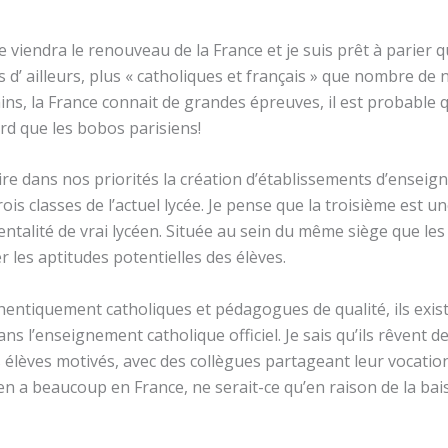
 viendra le renouveau de la France et je suis prêt à parier q
 d’ ailleurs, plus « catholiques et français » que nombre de
ains, la France connait de grandes épreuves, il est probable 
urd que les bobos parisiens!
rire dans nos priorités la création d’établissements d’enseig
rois classes de l’actuel lycée. Je pense que la troisième est u
talité de vrai lycéen. Située au sein du même siège que les 
er les aptitudes potentielles des élèves.
entiquement catholiques et pédagogues de qualité, ils exist
ans l’enseignement catholique officiel. Je sais qu’ils rêvent 
s élèves motivés, avec des collègues partageant leur vocati
y en a beaucoup en France, ne serait-ce qu’en raison de la ba