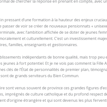
rmal de chercher la réponse en prenant en compte, avec une
in pressant d’une formation à la hauteur des enjeux cruciaux
 se passer de voir se créer de nouveaux pensionnats « unisex
 Terminale, avec l’ambition affichée de se doter de jeunes f
 moralement et culturellement. C’est un investissement maj
aires, familles, enseignants et gestionnaires.
tablissements indépendants de bonne qualité, mais trop peu et 
jeunes à fort potentiel. Et je ne vois pas comment la Fille Aî
es clés de l’État de personnalités de premier plan, témoigna
s sont de grands serviteurs du Bien Commun.
ire sont venus souvent de province ces grandes figures d’eccl
s, imprégnés de culture catholique et du profond respect de 
ent d’origine étrangère et qui sont devenus les plus fervent