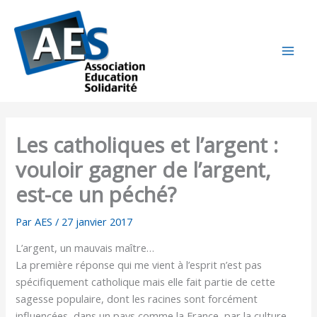
Aller
au
contenu
Les catholiques et l’argent :
vouloir gagner de l’argent,
est-ce un péché?
Par
AES
/
27 janvier 2017
L’argent, un mauvais maître…
La première réponse qui me vient à l’esprit n’est pas
spécifiquement catholique mais elle fait partie de cette
sagesse populaire, dont les racines sont forcément
influencées, dans un pays comme la France, par la culture