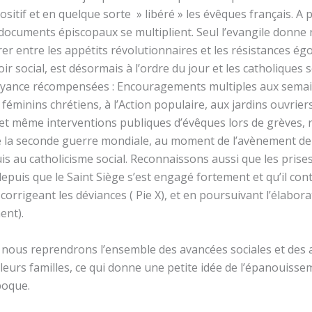
ositif et en quelque sorte » libéré » les évêques français. A p
s documents épiscopaux se multiplient. Seul l’evangile donne
itrer entre les appétits révolutionnaires et les résistances é
ir social, est désormais à l’ordre du jour et les catholiques 
voyance récompensées : Encouragements multiples aux semain
éminins chrétiens, à l’Action populaire, aux jardins ouvriers
e, et même interventions publiques d’évêques lors de grèves,
de la seconde guerre mondiale, au moment de l’avènement de P
s au catholicisme social. Reconnaissons aussi que les prise
epuis que le Saint Siège s’est engagé fortement et qu’il con
rrigeant les déviances ( Pie X), et en poursuivant l’élabora
ment).
 nous reprendrons l’ensemble des avancées sociales et des a
 leurs familles, ce qui donne une petite idée de l’épanouissem
poque.