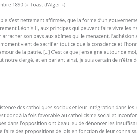
embre 1890 (« Toast d’Alger »):
ple s’est nettement affirmée, que la forme d’un gouvernemen
ement Léon XIII, aux principes qui peuvent faire vivre les n
pour arracher son pays aux abîmes qui le menacent, l’adhésion
moment vient de sacrifier tout ce que la conscience et l’ho
’amour de la patrie. […] C’est ce que j’enseigne autour de moi,
ut notre clergé, et en parlant ainsi, je suis certain de n’être
istence des catholiques sociaux et leur intégration dans les r
est donc à la fois favorable au catholicisme social et inconfo
ués dans l’opposition ont beau jeu de dénoncer les insuffisan
faire des propositions de lois en fonction de leur connaissa