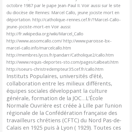
octobre 1987 par le pape Jean-Paul II. Voir aussi sur le site
du diocèse de Rennes: Marcel Callo, jeune jociste mort en
déportation. http://catholique-rennes.cef.fr/?Marcel-Callo-
jeune-jociste-mort-en Voir aussi:
http://fr.wikipedia.org/wiki/Marcel_Callo
http://www.assomcallo.com/ http://www.paroisse-bx-
marcel-callo.info/marcelcallo.htm
http://membres.lycos.fr/pandarr/Catholique2/callo.htm
http://www.requis-deportes-sto.com/pages/calbeati.htm
http://soeurs-christredempteur35.cef.fr/callo.htm
Instituts Populaires, universités d’été,
collaboration entre les milieux différents,
équipes sociales développant la culture
générale, formation de la JOC…L’École
Normale Ouvrière est créée à Lille par l’union
régionale de la Confédération française des
travailleurs chrétiens (CFTC) du Nord Pas-de-
Calais en 1925 puis à Lyon ( 1929). Toutes ces