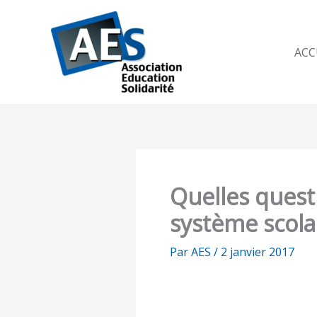
Aller
au
contenu
ACC
Quelles questi
système scolai
Par
AES
/
2 janvier 2017