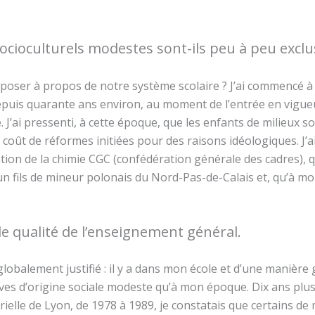
socioculturels modestes sont-ils peu à peu excl
e poser à propos de notre système scolaire ? J’ai commencé à
depuis quarante ans environ, au moment de l’entrée en vigue
J’ai pressenti, à cette époque, que les enfants de milieux s
e coût de réformes initiées pour des raisons idéologiques. J’ai 
ation de la chimie CGC (confédération générale des cadres), 
fils de mineur polonais du Nord-Pas-de-­Calais et, qu’à mon a
de qualité de l’enseignement général.
globalement justifié : il y a dans mon école et d’une manière
èves d’origine sociale modeste qu’à mon époque. Dix ans plus 
ielle de Lyon, de 1978 à 1989, je constatais que certains de 