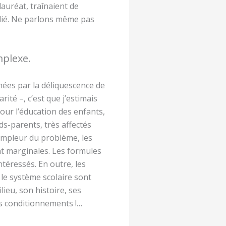
auréat, traînaient de
 lié. Ne parlons même pas
mplexe.
ernées par la déliquescence de
rité –, c’est que j’estimais
pour l’éducation des enfants,
ds-parents, très affectés
’ampleur du problème, les
nt marginales. Les formules
téressés. En outre, les
le système scolaire sont
ieu, son histoire, ses
es conditionnements !…