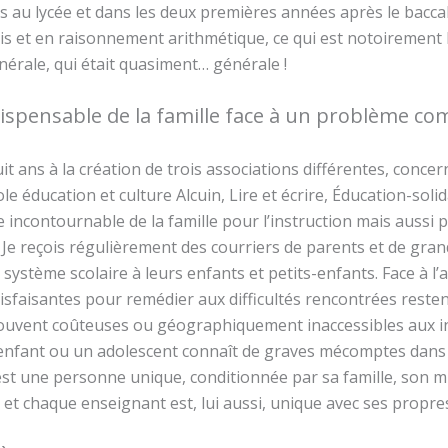
ts au lycée et dans les deux premières années après le baccal
is et en raisonnement arithmétique, ce qui est notoirement
énérale, qui était quasiment… générale !
dispensable de la famille face à un problème co
huit ans à la création de trois associations différentes, conc
e éducation et culture Alcuin, Lire et écrire, Éducation-solida
e incontournable de la famille pour l’instruction mais aussi 
 Je reçois régulièrement des courriers de parents et de gran
 système scolaire à leurs enfants et petits-enfants. Face à l
atisfaisantes pour remédier aux difficultés rencontrées reste
souvent coûteuses ou géographiquement inaccessibles aux in
 enfant ou un adolescent connaît de graves mécomptes dans 
st une personne unique, conditionnée par sa famille, son mil
 et chaque enseignant est, lui aussi, unique avec ses propr